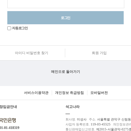
자동로그인
아이디 비밀번호 찾기
회원 가입
원
로
그
인
메인으로 돌아가기
안
내
서비스이용약관
개인정보 취급방침
모바일버전
장입금안내
석고나라
회사명.
미성사
주소.
서울특별 관악구 신림동 5
사업자 등록번호.
119-03-45525
개인정보관리
01-01-418319
통신판매업신고번호.
제2015-서울관악-0275