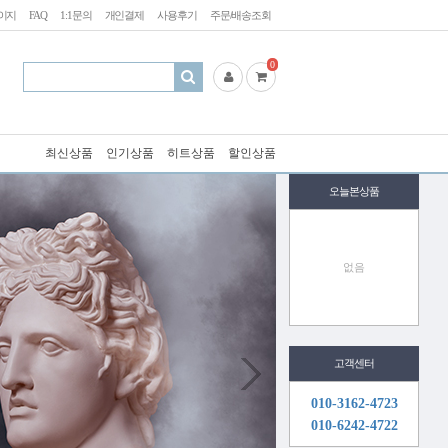
이지
FAQ
1:1문의
개인결제
사용후기
주문/배송조회
0
최신상품
인기상품
히트상품
할인상품
오늘본상품
없음
고객센터
010-3162-4723
010-6242-4722