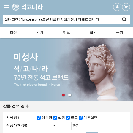
최신
인기
히트
할인
문의
상품 검색 결과
검색범위
상품명
설명
코드
기본설명
~
까지
상품가격 (원)