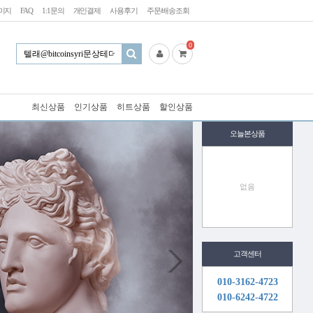
이지
FAQ
1:1문의
개인결제
사용후기
주문/배송조회
0
최신상품
인기상품
히트상품
할인상품
오늘본상품
없음
고객센터
010-3162-4723
010-6242-4722