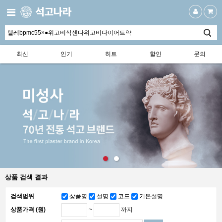
최신
인기
히트
할인
문의
상품 검색 결과
검색범위
상품명
설명
코드
기본설명
~
까지
상품가격 (원)