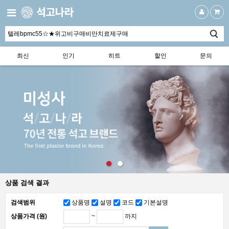
최신
인기
히트
할인
문의
상품 검색 결과
검색범위
상품명
설명
코드
기본설명
~
까지
상품가격 (원)