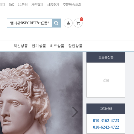
이지
FAQ
1:1문의
개인결제
사용후기
주문/배송조회
0
최신상품
인기상품
히트상품
할인상품
오늘본상품
없음
고객센터
010-3162-4723
010-6242-4722