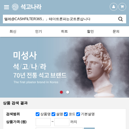
최신
인기
히트
할인
문의
상품 검색 결과
검색범위
상품명
설명
코드
기본설명
~
까지
상품가격 (원)