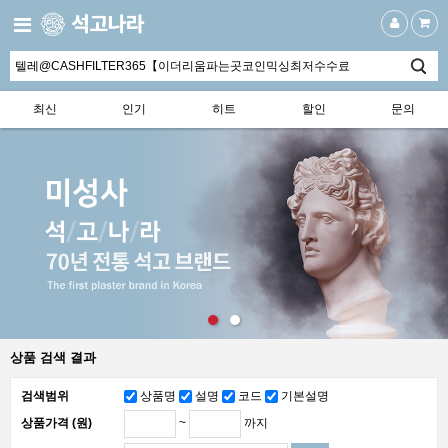
최신
인기
히트
할인
문의
상품 검색 결과
검색범위
상품명
설명
코드
기본설명
~
까지
상품가격 (원)