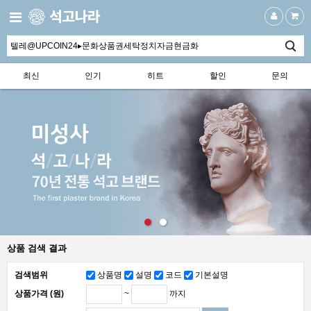
최신
인기
히트
할인
문의
상품 검색 결과
검색범위
상품명
설명
코드
기본설명
~
까지
상품가격 (원)