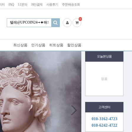
이지
FAQ
1:1문의
개인결제
사용후기
주문/배송조회
0
최신상품
인기상품
히트상품
할인상품
오늘본상품
없음
고객센터
010-3162-4723
010-6242-4722