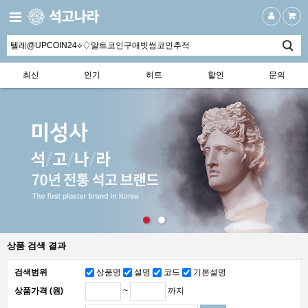
최신
인기
히트
할인
문의
상품 검색 결과
검색범위
상품명
설명
코드
기본설명
~
까지
상품가격 (원)