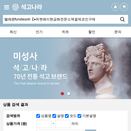
최신
인기
히트
할인
문의
상품 검색 결과
검색범위
상품명
설명
코드
기본설명
~
까지
상품가격 (원)