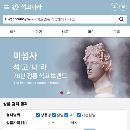
최신
인기
히트
할인
문의
상품 검색 결과
검색범위
상품명
설명
코드
기본설명
~
까지
상품가격 (원)