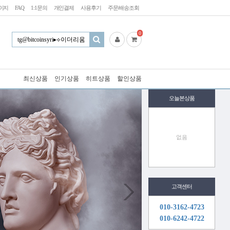
이지
FAQ
1:1문의
개인결제
사용후기
주문/배송조회
0
최신상품
인기상품
히트상품
할인상품
오늘본상품
없음
고객센터
010-3162-4723
010-6242-4722